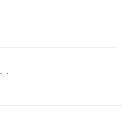
ße 1
n