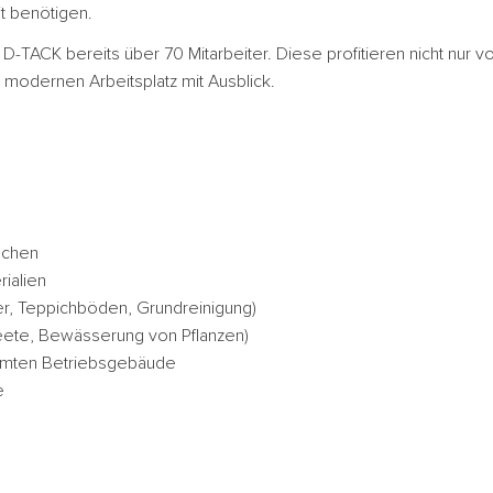
t benötigen.
-TACK bereits über 70 Mitarbeiter. Diese profitieren nicht nur von
modernen Arbeitsplatz mit Ausblick.
ächen
ialien
er, Teppichböden, Grundreinigung)
Beete, Bewässerung von Pflanzen)
samten Betriebsgebäude
e