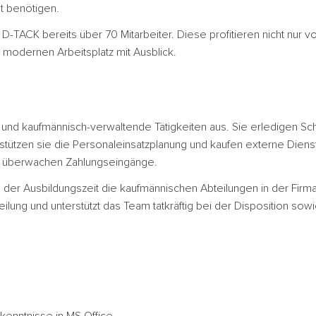
t benötigen.
-TACK bereits über 70 Mitarbeiter. Diese profitieren nicht nur von
modernen Arbeitsplatz mit Ausblick.
und kaufmännisch-verwaltende Tätigkeiten aus. Sie erledigen Sch
rstützen sie die Personaleinsatzplanung und kaufen externe Dien
nd überwachen Zahlungseingänge.
 der Ausbildungszeit die kaufmännischen Abteilungen in der Firma
teilung und unterstützt das Team tatkräftig bei der Disposition so
kenntnisse in MS Office