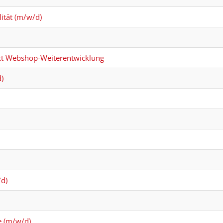
ität (m/w/d)
kt Webshop-Weiterentwicklung
)
d)
e (m/w/d)