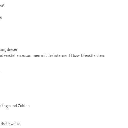
eit
ce
ung dieser
und verstehen zusammen mit der internen IT bzw. Dienstleistern
nhänge und Zahlen
Arbeitsweise