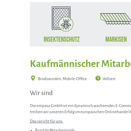
Kaufmännischer Mitarbe
Brodswinden, Mobile-Office
Vollzeit
Wir sind
Die empasa GmbH ist ein dynamisch wachsendes E-Commerc
treiben wir unseren Erfolg im europäischen Onlinehandel k
Das spricht für uns:
Rund 85 Mitarbeitende