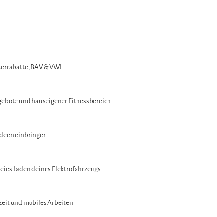
iterrabatte, BAV & VWL
gebote und hauseigener Fitnessbereich
Ideen einbringen
reies Laden deines Elektrofahrzeugs
tzeit und mobiles Arbeiten