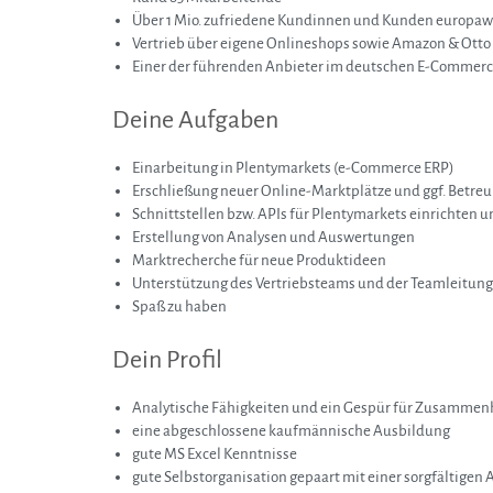
Über 1 Mio. zufriedene Kundinnen und Kunden europaw
Vertrieb über eigene Onlineshops sowie Amazon & Otto
Einer der führenden Anbieter im deutschen E-Commer
Deine Aufgaben
Einarbeitung in Plentymarkets (e-Commerce ERP)
Erschließung neuer Online-Marktplätze und ggf. Betreu
Schnittstellen bzw. APIs für Plentymarkets einrichten 
Erstellung von Analysen und Auswertungen
Marktrecherche für neue Produktideen
Unterstützung des Vertriebsteams und der Teamleitung
Spaß zu haben
Dein Profil
Analytische Fähigkeiten und ein Gespür für Zusamme
eine abgeschlossene kaufmännische Ausbildung
gute MS Excel Kenntnisse
gute Selbstorganisation gepaart mit einer sorgfältigen 