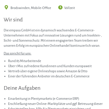
Brodswinden, Mobile-Office
Vollzeit
Wir sind
Die empasa GmbH ist ein dynamisch wachsendes E-Commerce-
Unternehmen mit Fokus auf innovative Lösungen rund um Insekten-,
Sicht- und Sonnenschutz. Mit einem engagierten Team treiben wir
unseren Erfolg im europäischen Onlinehandel kontinuierlich voran.
Das spricht für uns:
Rund 85 Mitarbeitende
Über 1 Mio. zufriedene Kundinnen und Kunden europaweit
Vertrieb über eigene Onlineshops sowie Amazon & Otto
Einer der führenden Anbieter im deutschen E-Commerce
Deine Aufgaben
Einarbeitung in Plentymarkets (e-Commerce ERP)
Erschließung neuer Online-Marktplätze und ggf. Betreuung dieser
Schnittstellen bzw. APIs für Plentymarkets einrichten und