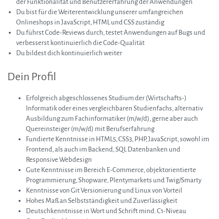
der Funktionalität und Benutzererfahrung der Anwendungen
Du bist für die Weiterentwicklung unserer umfangreichen
Onlineshops in JavaScript, HTML und CSS zuständig
Du führst Code-Reviews durch, testet Anwendungen auf Bugs und
verbesserst kontinuierlich die Code-Qualität
Du bildest dich kontinuierlich weiter
Dein Profil
Erfolgreich abgeschlossenes Studium der (Wirtschafts-)
Informatik oder eines vergleichbaren Studienfachs, alternativ
Ausbildung zum Fachinformatiker (m/w/d), gerne aber auch
Quereinsteiger (m/w/d) mit Berufserfahrung
Fundierte Kenntnisse in HTML5, CSS3, PHP, JavaScript, sowohl im
Frontend, als auch im Backend, SQL Datenbanken und
Responsive Webdesign
Gute Kenntnisse im Bereich E-Commerce, objektorientierte
Programmierung, Shopware, Plentymarkets und Twig/Smarty
Kenntnisse von Git Versionierung und Linux von Vorteil
Hohes Maß an Selbstständigkeit und Zuverlässigkeit
Deutschkenntnisse in Wort und Schrift mind. C1-Niveau